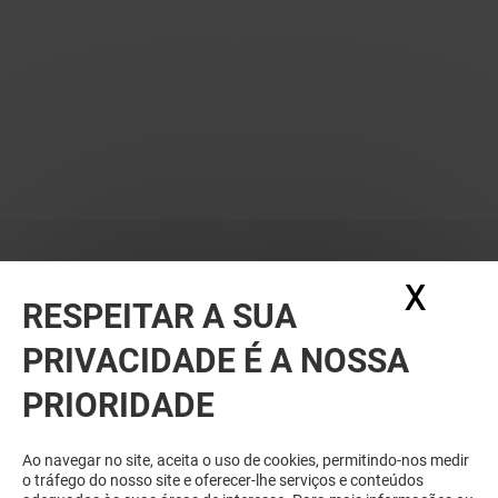
X
Ocul
RESPEITAR A SUA
PRIVACIDADE É A NOSSA
PRIORIDADE
Ao navegar no site, aceita o uso de cookies, permitindo-nos medir
o tráfego do nosso site e oferecer-lhe serviços e conteúdos