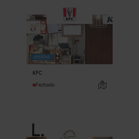
OFERTAS
KFC
Fechado
L
.