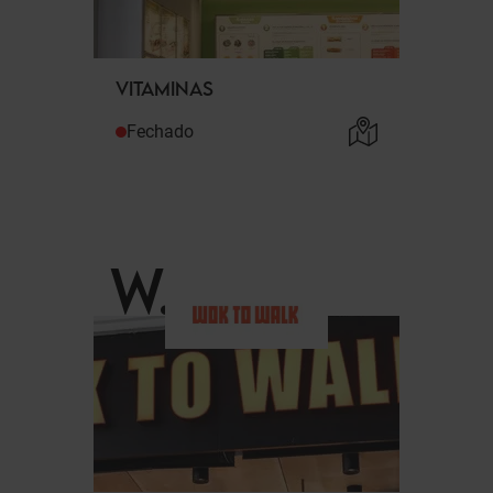
VITAMINAS
Fechado
W
.