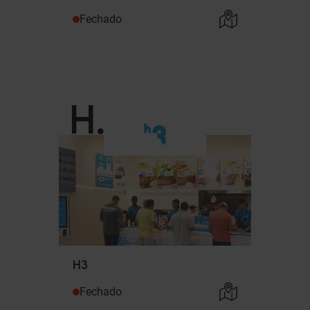
Fechado
H
.
H3
Fechado