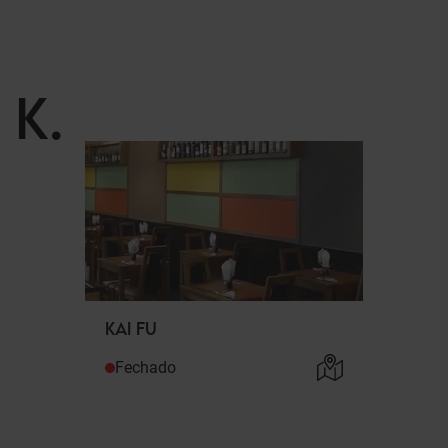
K
.
KAI FU
Fechado