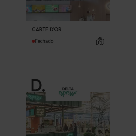
CARTE D’OR
Fechado
D
.