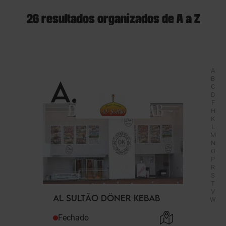
26 resultados organizados de A a Z
A
A
.
B
C
D
F
H
K
L
M
N
O
P
R
S
T
V
AL SULTÃO DÖNER KEBAB
W
Fechado