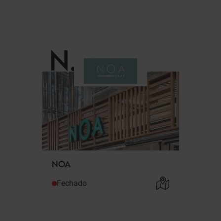
N
.
NOA
Fechado