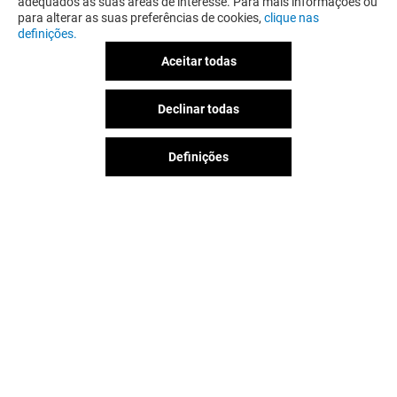
adequados às suas áreas de interesse. Para mais informações ou
para alterar as suas preferências de cookies,
clique nas
definições.
Aceitar todas
Declinar todas
Definições
A diversão nunca acaba no Aqua
Portimão, siga-nos nas redes