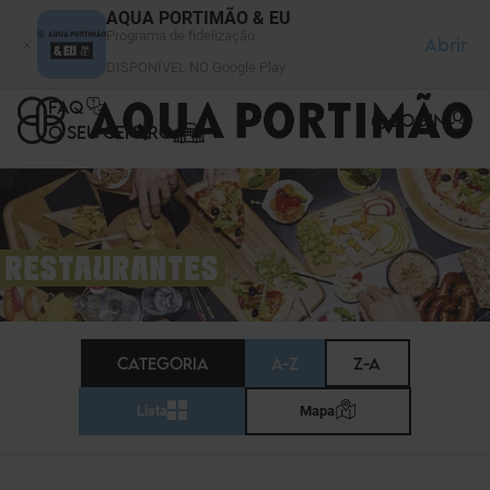
Painel de Gerenciamento de Cookies
AQUA PORTIMÃO & EU
Programa de fidelização
Abrir
DISPONÍVEL NO Google Play
FAQ
LOGIN
O SEU CENTRO
RESTAURANTES
CATEGORIA
A-Z
Z-A
Lista
Mapa