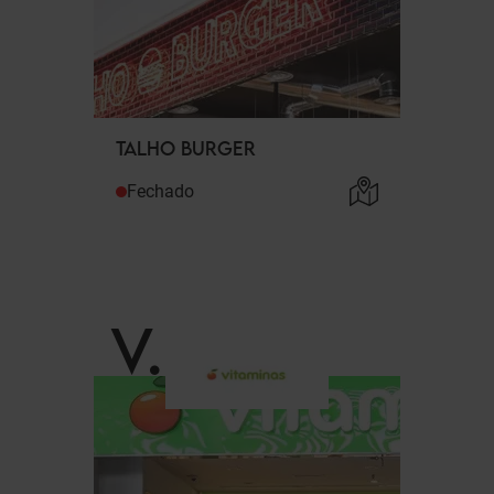
TALHO BURGER
Fechado
V
.