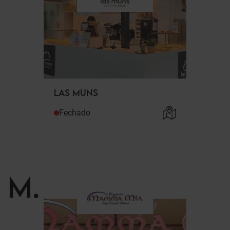
LAS MUNS
Fechado
M
.