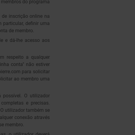
aos membros do programa
 de inscrição online na
 particular, definir uma
conta de membro.
de e dá-lhe acesso aos
m respeito a qualquer
nha conta" não estiver
erre.com para solicitar
olicitar ao membro uma
possível. O utilizador
completas e precisas.
 O utilizador também se
ualquer conexão através
sse membro.
as, o utilizador deverá