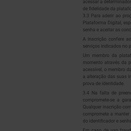
acessar a determinados
de fidelidade da platafo
3.3 Para aderir ao pro
Plataforma Digital, esp
senha e aceitar as cond
A inscrição confere a
serviços indicados no p
Um membro da platafo
momento através da pá
acessível, o membro da
a alteração das suas 
prova de identidade.
3.4 Na falta de preen
compromete-se a gara
Qualquer inscrição com
compromete a manter os
do identificador e sen
Em caso de uso fraudul