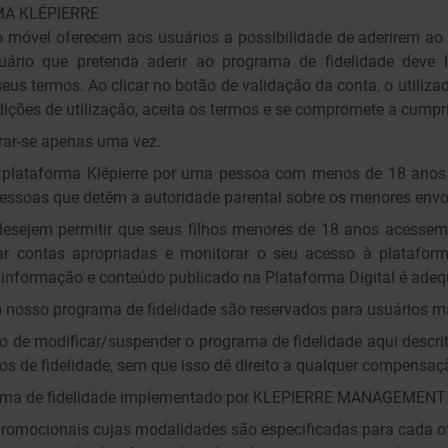
A KLÉPIERRE
ivo móvel oferecem aos usuários a possibilidade de aderirem ao
suário que pretenda aderir ao programa de fidelidade deve 
 seus termos. Ao clicar no botão de validação da conta, o utiliz
ições de utilização, aceita os termos e se compromete a cumpri
rar-se apenas uma vez.
a plataforma Klépierre por uma pessoa com menos de 18 anos é
essoas que detêm a autoridade parental sobre os menores envo
desejem permitir que seus filhos menores de 18 anos acessem
ar contas apropriadas e monitorar o seu acesso à plataform
 informação e conteúdo publicado na Plataforma Digital é adequ
ao nosso programa de fidelidade são reservados para usuários m
to de modificar/suspender o programa de fidelidade aqui descr
s de fidelidade, sem que isso dê direito a qualquer compensaç
ama de fidelidade implementado por KLEPIERRE MANAGEMENT pe
 promocionais cujas modalidades são especificadas para cada of