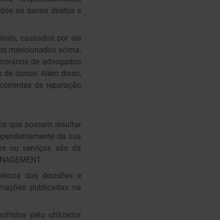
os os danos diretos e
riais, causados por ele
asos mencionados acima,
norários de advogados
o de danos. Além disso,
orrentes da reparação
os que possam resultar
ndependentemente da sua
os ou serviços são da
 MANAGEMENT.
ência das decisões e
rmações publicadas na
ridos pelo utilizador