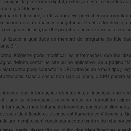
 serviços da plataforma digital, exclusivamente reservados 
rma digital Klépierre.
grama de fidelidade, o utilizador deve preencher um formulário
ecificando as informações obrigatórias. O utilizador deverá, em
ições gerais de uso, que lhe permitirão aderir e acessar a sua 
o utilizador a qualidade de membro do programa de fidelida
onto 3.1.
rma Klépierre pode modificar as informações que lhe dize
gina "Minha conta" no site ou no aplicativo. Se a página "Mi
 plataforma pode contactar o DPO através do e-mail dpo@klepi
informações. Caso a senha não seja validada, o DPO poderá s
chimento das informações obrigatórias, a inscrição não será 
ntir que as informações mencionadas no formulário sejam 
 informações manifestamente incorretas poderá ser eliminada.
 seus identificadores e senha estritamente confidenciais. Q
ha de um membro será considerada como tendo sido feita por e
ento, perda, destruição ou roubo dos identificadores e senh