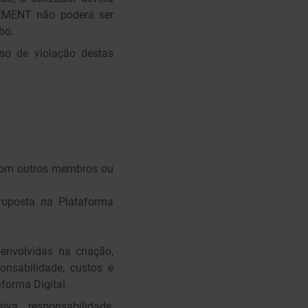
GEMENT não poderá ser
bo.
o de violação destas
 com outros membros ou
proposta na Plataforma
nvolvidas na criação,
ponsabilidade, custos e
forma Digital.
va responsabilidade,