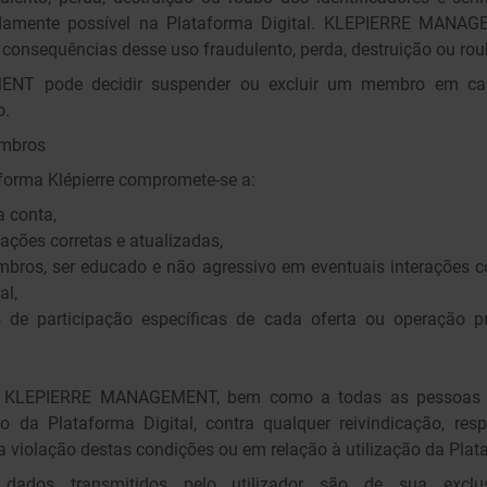
pidamente possível na Plataforma Digital. KLEPIERRE MANA
 consequências desse uso fraudulento, perda, destruição ou rou
T pode decidir suspender ou excluir um membro em cas
o.
embros
orma Klépierre compromete-se a:
a conta,
ações corretas e atualizadas,
embros, ser educado e não agressivo em eventuais interações
al,
s de participação específicas de cada oferta ou operação 
 à KLEPIERRE MANAGEMENT, bem como a todas as pessoas e
o da Plataforma Digital, contra qualquer reivindicação, res
a violação destas condições ou em relação à utilização da Plata
ados transmitidos pelo utilizador são de sua exclusi