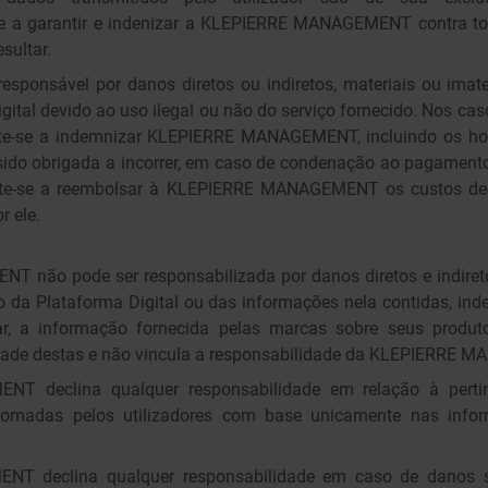
e a garantir e indenizar a KLEPIERRE MANAGEMENT contra tod
sultar.
 responsável por danos diretos ou indiretos, materiais ou imate
igital devido ao uso ilegal ou não do serviço fornecido. Nos c
ete-se a indemnizar KLEPIERRE MANAGEMENT, incluindo os ho
sido obrigada a incorrer, em caso de condenação ao pagament
ete-se a reembolsar à KLEPIERRE MANAGEMENT os custos dec
 ele.
não pode ser responsabilizada por danos diretos e indiret
o da Plataforma Digital ou das informações nela contidas, i
lar, a informação fornecida pelas marcas sobre seus produt
idade destas e não vincula a responsabilidade da KLEPIERRE
T declina qualquer responsabilidade em relação à pertin
omadas pelos utilizadores com base unicamente nas info
 declina qualquer responsabilidade em caso de danos sof