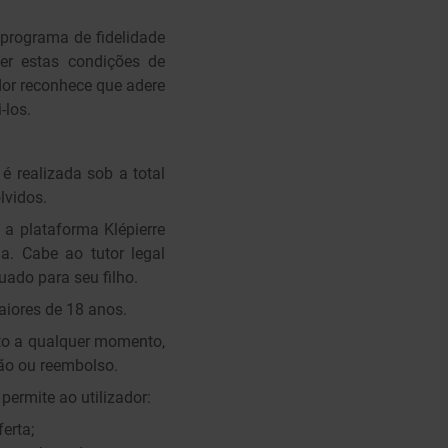
 programa de fidelidade
ler estas condições de
ador reconhece que adere
-los.
 realizada sob a total
lvidos.
 a plataforma Klépierre
a. Cabe ao tutor legal
ado para seu filho.
aiores de 18 anos.
ito a qualquer momento,
ão ou reembolso.
rmite ao utilizador:
erta;