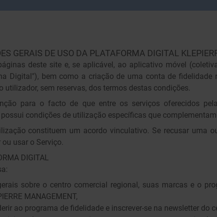
ES GERAIS DE USO DA PLATAFORMA DIGITAL KLEPIER
áginas deste site e, se aplicável, ao aplicativo móvel (cole
a Digital"), bem como a criação de uma conta de fidelidade 
o utilizador, sem reservas, dos termos destas condições.
ão para o facto de que entre os serviços oferecidos pela 
 possui condições de utilização específicas que complementam
lização constituem um acordo vinculativo. Se recusar uma ou
 ou usar o Serviço.
ORMA DIGITAL
sa:
erais sobre o centro comercial regional, suas marcas e o pr
LEPIERRE MANAGEMENT,
derir ao programa de fidelidade e inscrever-se na newsletter do c