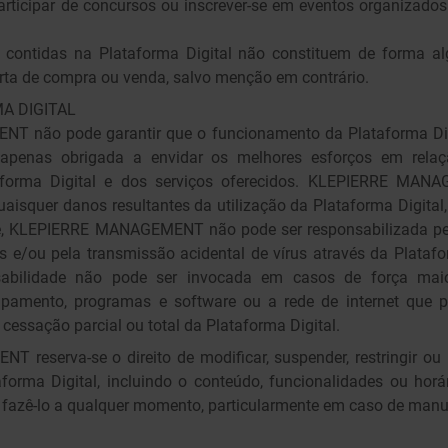
 participar de concursos ou inscrever-se em eventos organizados
 contidas na Plataforma Digital não constituem de forma a
rta de compra ou venda, salvo menção em contrário.
A DIGITAL
não pode garantir que o funcionamento da Plataforma Digit
á apenas obrigada a envidar os melhores esforços em relaç
aforma Digital e dos serviços oferecidos. KLEPIERRE MA
uaisquer danos resultantes da utilização da Plataforma Digita
te, KLEPIERRE MANAGEMENT não pode ser responsabilizada pel
s e/ou pela transmissão acidental de vírus através da Plataf
abilidade não pode ser invocada em casos de força maio
ipamento, programas e software ou a rede de internet que p
cessação parcial ou total da Plataforma Digital.
reserva-se o direito de modificar, suspender, restringir ou 
forma Digital, incluindo o conteúdo, funcionalidades ou horár
 fazê-lo a qualquer momento, particularmente em caso de man