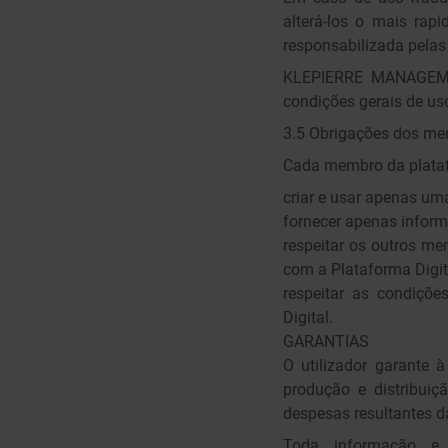
alterá-los o mais ra
responsabilizada pelas
KLEPIERRE MANAGEMEN
condições gerais de us
3.5 Obrigações dos m
Cada membro da plataf
criar e usar apenas um
fornecer apenas inform
respeitar os outros m
com a Plataforma Digit
respeitar as condiçõe
Digital.
GARANTIAS
O utilizador garante
produção e distribuiçã
despesas resultantes d
Toda informação e d