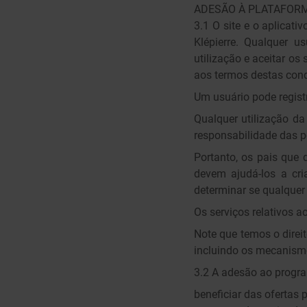
ADESÃO À PLATAFORM
3.1 O site e o aplicat
Klépierre. Qualquer u
utilização e aceitar os
aos termos destas cond
Um usuário pode regist
Qualquer utilização d
responsabilidade das p
Portanto, os pais que 
devem ajudá-los a cri
determinar se qualquer
Os serviços relativos 
Note que temos o direi
incluindo os mecanismo
3.2 A adesão ao progr
beneficiar das ofertas