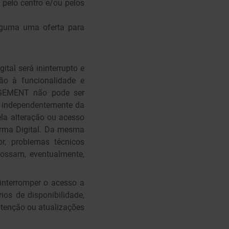
 pelo centro e/ou pelos
lguma uma oferta para
al será ininterrupto e
ão à funcionalidade e
NAGEMENT não pode ser
l, independentemente da
a alteração ou acesso
orma Digital. Da mesma
r, problemas técnicos
ossam, eventualmente,
interromper o acesso a
ios de disponibilidade,
utenção ou atualizações