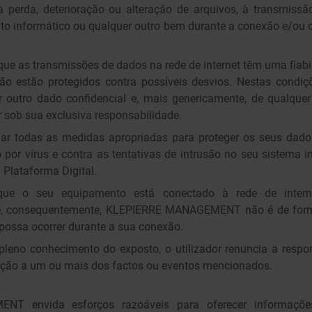
 à perda, deterioração ou alteração de arquivos, à transmis
to informático ou qualquer outro bem durante a conexão e/ou c
que as transmissões de dados na rede de internet têm uma fiabil
o estão protegidos contra possíveis desvios. Nestas condi
 outro dado confidencial e, mais genericamente, de qualquer
r sob sua exclusiva responsabilidade.
mar todas as medidas apropriadas para proteger os seus dad
por vírus e contra as tentativas de intrusão no seu sistema in
 Plataforma Digital.
 que o seu equipamento está conectado à rede de intern
ue, consequentemente, KLEPIERRE MANAGEMENT não é de for
possa ocorrer durante a sua conexão.
leno conhecimento do exposto, o utilizador renuncia a respo
o a um ou mais dos factos ou eventos mencionados.
T envida esforços razoáveis para oferecer informaçõe