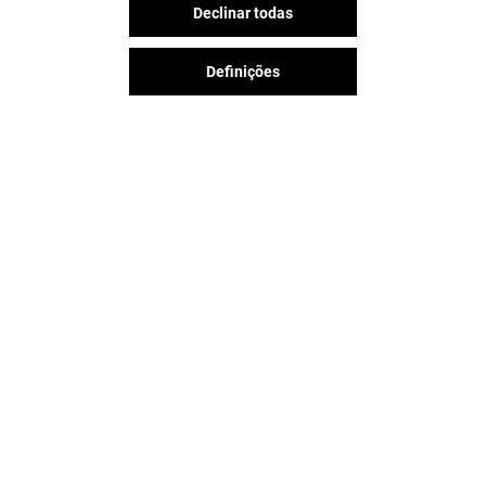
Declinar todas
Definições
A diversão nunca acaba no Aqua
Portimão, siga-nos nas redes
sociais!