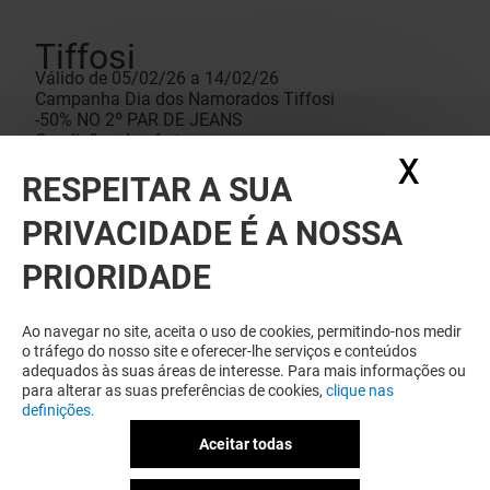
Tiffosi
Válido de 05/02/26 a 14/02/26
Campanha Dia dos Namorados Tiffosi
-50% NO 2º PAR DE JEANS
Condições da oferta
X
Ocul
NA COMPRA DE 2 JEANS, DESCONTO EQUIVALENTE
RESPEITAR A SUA
A 50% DO VALOR DO 2º JEANS DE MENOR VALOR.
PROMOÇÃO VÁLIDA DE 05/02/2026 A 14/02/2026.
NÃO ACUMULÁVEL COM OUTRAS PROMOÇÕES E/OU
PRIVACIDADE É A NOSSA
DESCONTOS. LIMITADA AO STOCK EXISTENTE EM
LOJA.
PRIORIDADE
Ao navegar no site, aceita o uso de cookies, permitindo-nos medir
o tráfego do nosso site e oferecer-lhe serviços e conteúdos
adequados às suas áreas de interesse. Para mais informações ou
para alterar as suas preferências de cookies,
clique nas
definições.
Aceitar todas