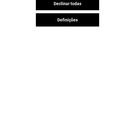
Declinar todas
Definições
A diversão nunca acaba no Aqua
Portimão, siga-nos nas redes
sociais!