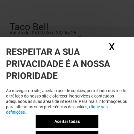
Taco Bell
Válido de 09/02/26 a 30/06/26
À terça os tacos custam menos 😏
X
Ocul
Esta 3ª feira vem deliciar-te com o icónico CRUNCHY
RESPEITAR A SUA
TACO SUPREME por apenas 1€!
Condições da oferta
Não acumulável com outras ofertas e/ou promoções.
PRIVACIDADE É A NOSSA
Consulte as condições no estabelecimento.
PRIORIDADE
Ao navegar no site, aceita o uso de cookies, permitindo-nos medir
o tráfego do nosso site e oferecer-lhe serviços e conteúdos
adequados às suas áreas de interesse. Para mais informações ou
para alterar as suas preferências de cookies,
clique nas
definições.
Aceitar todas