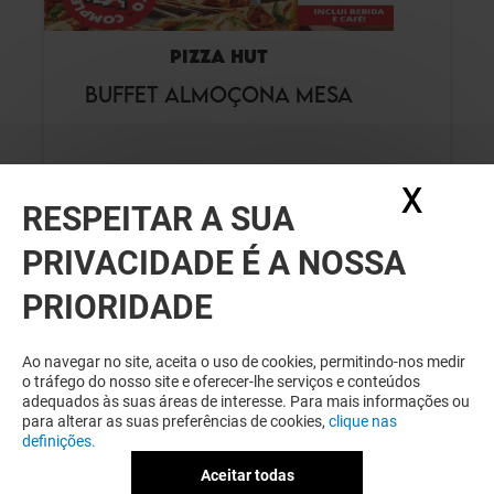
PIZZA HUT
BUFFET ALMOÇONA MESA
Válido de 25/03/26 a 08/09/26
X
Ocul
RESPEITAR A SUA
PRIVACIDADE É A NOSSA
VER DETALHES
PRIORIDADE
Ao navegar no site, aceita o uso de cookies, permitindo-nos medir
o tráfego do nosso site e oferecer-lhe serviços e conteúdos
adequados às suas áreas de interesse. Para mais informações ou
para alterar as suas preferências de cookies,
clique nas
definições.
Aceitar todas