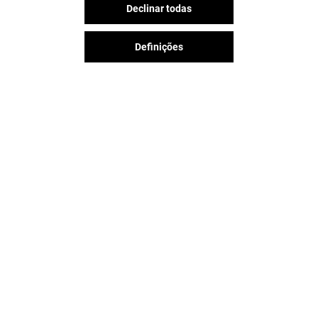
Declinar todas
Definições
A diversão nunca acaba no Aqua
Portimão, siga-nos nas redes
sociais!