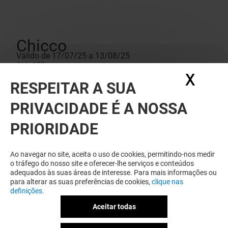
Chicco
Válido de 17/07/25 a 13/08/25
Até -60%
X
Ocul
Numa seleção de Roupa
RESPEITAR A SUA
Condições da oferta
Promoção válida de 17/06/2025 até 13/08/2025.
Promoções nas lojas Chicco e loja online. Consulte as
PRIVACIDADE É A NOSSA
condições em loja e em chicco.pt
PRIORIDADE
Ao navegar no site, aceita o uso de cookies, permitindo-nos medir
o tráfego do nosso site e oferecer-lhe serviços e conteúdos
adequados às suas áreas de interesse. Para mais informações ou
para alterar as suas preferências de cookies,
clique nas
definições.
Aceitar todas