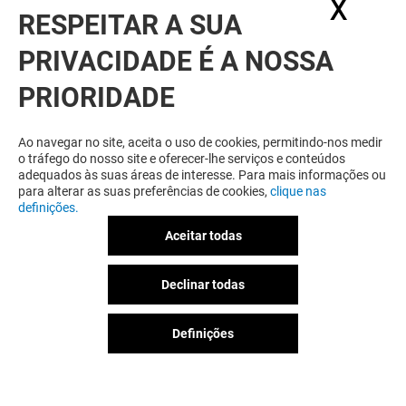
X
Ocul
RESPEITAR A SUA
PRIVACIDADE É A NOSSA
PRIORIDADE
RELACIONADO
Ao navegar no site, aceita o uso de cookies, permitindo-nos medir
o tráfego do nosso site e oferecer-lhe serviços e conteúdos
adequados às suas áreas de interesse. Para mais informações ou
para alterar as suas preferências de cookies,
clique nas
definições.
Aceitar todas
Declinar todas
Definições
TRIUMPH
MANGO
Fechado
Fechado