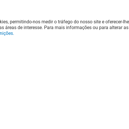
kies, permitindo-nos medir o tráfego do nosso site e oferecer-lhe
s áreas de interesse. Para mais informações ou para alterar as
inições.
L
CEX
Fechado
!