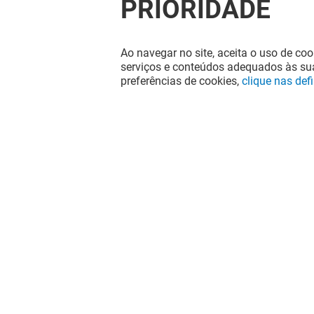
PRIORIDADE
Ao navegar no site, aceita o uso de coo
serviços e conteúdos adequados às sua
preferências de cookies,
clique nas def
LA CASA DE LAS CARCASAS
SOL E SA
Fechado
Fechado
A diversão nunca acaba no Aqua
Portimão, siga-nos nas redes sociais