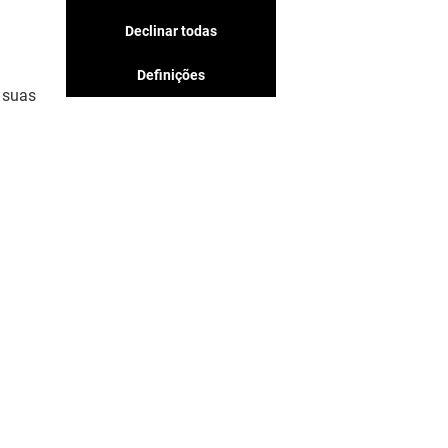
adorar, não perca nada!
Declinar todas
Definições
 suas
MOSTRE-ME MAIS! (11)