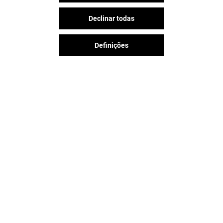
Declinar todas
Definições
1920 BARBER SHOP
ALAIN AFFLE
Fechado
Fechado
A diversão nunca acaba no Aqua
Portimão, siga-nos nas redes
sociais!