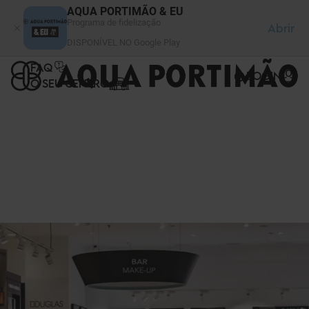
Painel de Gerenciamento de Cookies
AQUA PORTIMÃO & EU
Programa de fidelização
Abrir
DISPONÍVEL NO Google Play
FAQ
LOGIN
O SEU CENTRO