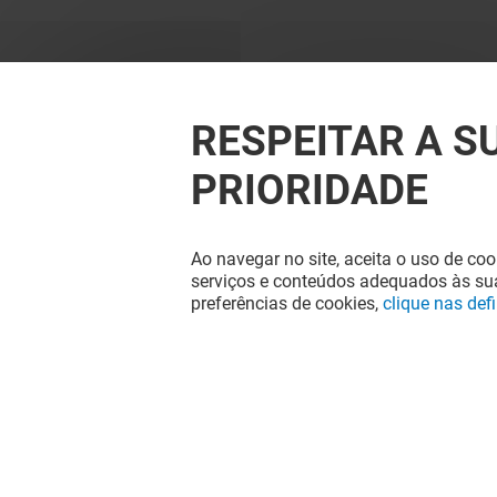
Parque mais próximo
:
Zona Laranja e Verde
RESPEITAR A S
Entrada mais próxima
:
PRIORIDADE
Entrada Norte
Ao navegar no site, aceita o uso de coo
serviços e conteúdos adequados às sua
preferências de cookies,
clique nas def