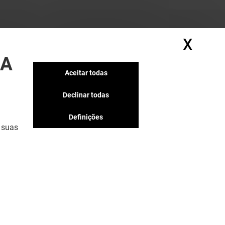
X
Ocul
SA
Aceitar todas
Declinar todas
Definições
 suas