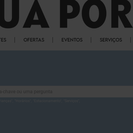
TES
OFERTAS
EVENTOS
SERVIÇOS
rianças
",
"
Horários
",
"
Estacionamento
",
"
Serviços
",