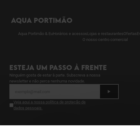
AQUA PORTIMÃO
Aqua Portimão & Eu
Horários e acessos
Lojas e restaurantes
Ofertas
E
O nosso centro comercial
ESTEJA UM PASSO À FRENTE
Ninguém gosta de estar à parte. Subscreva a nossa
newsletter e não perca nenhuma novidade.
Veja aqui a nossa política de proteção de
dados pessoais
.
GANHE SEMPRE POR SER MEMBRO