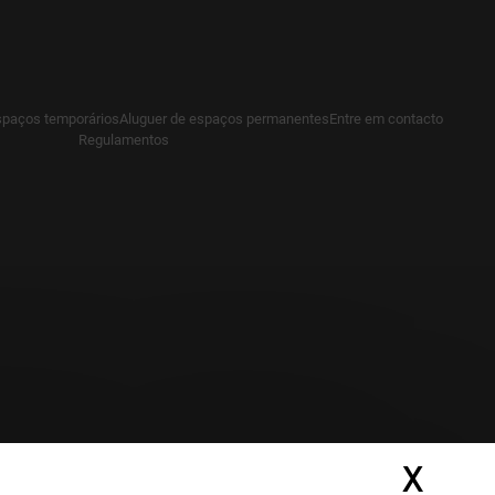
spaços temporários
Aluguer de espaços permanentes
Entre em contacto
Regulamentos
X