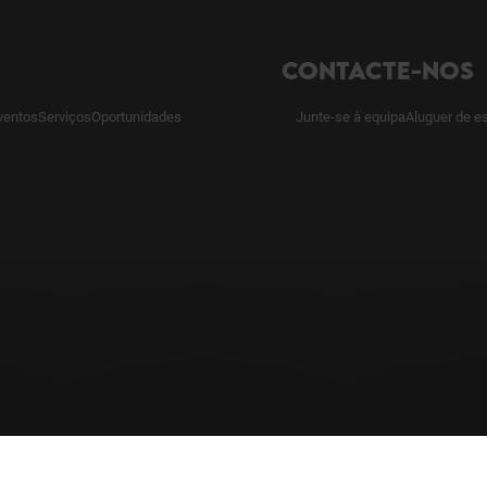
CONTACTE-NOS
ventos
Serviços
Oportunidades
Junte-se à equipa
Aluguer de e