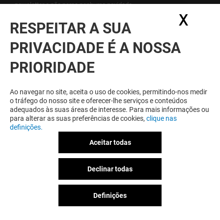
newsletter e não perca nenhuma novidade.
X
Ocul
RESPEITAR A SUA
Veja aqui a nossa política de proteção de
PRIVACIDADE É A NOSSA
dados pessoais
.
PRIORIDADE
GANHE SEMPRE POR SER MEMBRO
Seja membro do Aqua Portimão & Eu para beneficiar
Ao navegar no site, aceita o uso de cookies, permitindo-nos medir
de vantagens, ofertas e serviços exclusivos no
o tráfego do nosso site e oferecer-lhe serviços e conteúdos
Aqua Portimão e junto dos seus parceiros.
adequados às suas áreas de interesse. Para mais informações ou
para alterar as suas preferências de cookies,
clique nas
definições.
Aceitar todas
Termos e Condições de Utilização
Notas Legais
Política de Privacidade
Declinar todas
Política Ambiental
Privacy Notice
Definições