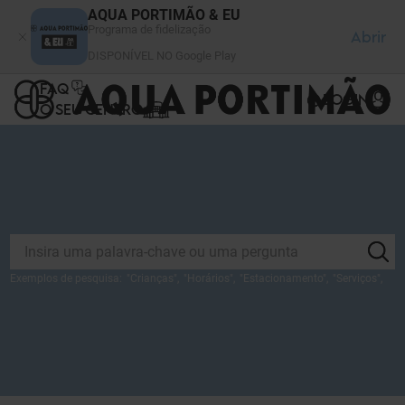
Painel de Gerenciamento de Cookies
AQUA PORTIMÃO & EU
Programa de fidelização
Abrir
DISPONÍVEL NO Google Play
FAQ
LOGIN
O SEU CENTRO
Exemplos de pesquisa:
"
Crianças
",
"
Horários
",
"
Estacionamento
",
"
Serviços
",