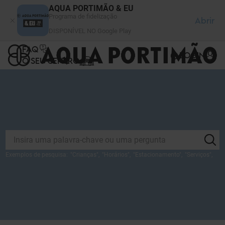
Painel de Gerenciamento de Cookies
AQUA PORTIMÃO & EU
Programa de fidelização
Abrir
DISPONÍVEL NO Google Play
FAQ
LOGIN
O SEU CENTRO
Exemplos de pesquisa:
"
Crianças
",
"
Horários
",
"
Estacionamento
",
"
Serviços
",