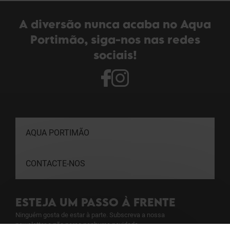
A diversão nunca acaba no Aqua
Portimão, siga-nos nas redes
sociais!
AQUA PORTIMÃO
CONTACTE-NOS
ESTEJA UM PASSO À FRENTE
Ninguém gosta de estar à parte. Subscreva a nossa
newsletter e não perca nenhuma novidade.