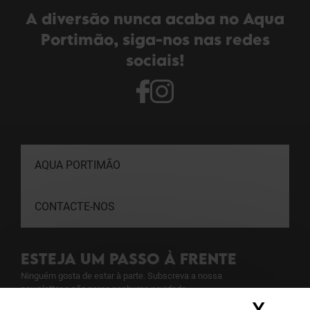
A diversão nunca acaba no Aqua
Portimão, siga-nos nas redes
sociais!
AQUA PORTIMÃO
CONTACTE-NOS
ESTEJA UM PASSO À FRENTE
Ninguém gosta de estar à parte. Subscreva a nossa
newsletter e não perca nenhuma novidade.