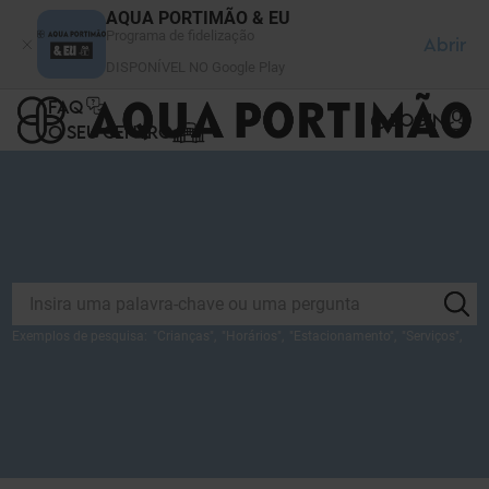
Painel de Gerenciamento de Cookies
AQUA PORTIMÃO & EU
Programa de fidelização
Abrir
DISPONÍVEL NO Google Play
FAQ
LOGIN
O SEU CENTRO
Exemplos de pesquisa:
"
Crianças
",
"
Horários
",
"
Estacionamento
",
"
Serviços
",