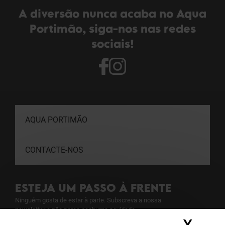
A diversão nunca acaba no Aqua
Portimão, siga-nos nas redes
sociais!
AQUA PORTIMÃO
CONTACTE-NOS
ESTEJA UM PASSO À FRENTE
Ninguém gosta de estar à parte. Subscreva a nossa
newsletter e não perca nenhuma novidade.