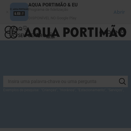
Painel de Gerenciamento de Cookies
AQUA PORTIMÃO & EU
Programa de fidelização
Abrir
DISPONÍVEL NO Google Play
FAQ
LOGIN
O SEU CENTRO
Exemplos de pesquisa:
"
Crianças
",
"
Horários
",
"
Estacionamento
",
"
Serviços
",