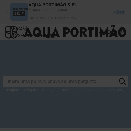
Painel de Gerenciamento de Cookies
AQUA PORTIMÃO & EU
Programa de fidelização
Abrir
DISPONÍVEL NO Google Play
FAQ
LOGIN
O SEU CENTRO
Exemplos de pesquisa:
"
Crianças
",
"
Horários
",
"
Estacionamento
",
"
Serviços
",