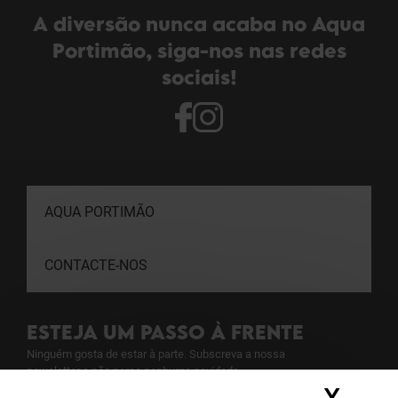
A diversão nunca acaba no Aqua
Portimão, siga-nos nas redes
sociais!
AQUA PORTIMÃO
CONTACTE-NOS
ESTEJA UM PASSO À FRENTE
Ninguém gosta de estar à parte. Subscreva a nossa
newsletter e não perca nenhuma novidade.