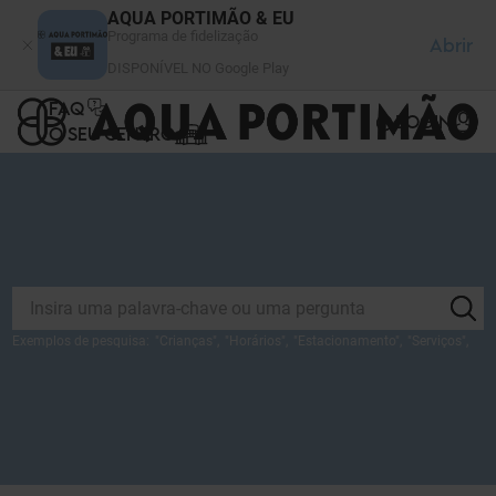
Painel de Gerenciamento de Cookies
AQUA PORTIMÃO & EU
Programa de fidelização
Abrir
DISPONÍVEL NO Google Play
FAQ
LOGIN
O SEU CENTRO
Exemplos de pesquisa:
"
Crianças
",
"
Horários
",
"
Estacionamento
",
"
Serviços
",