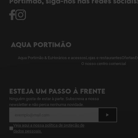
Portimão, siga-nos nas redes sociais
AQUA PORTIMÃO
Aqua Portimão & Eu
Horários e acessos
Lojas e restaurantes
Ofertas
E
O nosso centro comercial
ESTEJA UM PASSO À FRENTE
Ninguém gosta de estar à parte. Subscreva a nossa
newsletter e não perca nenhuma novidade.
Veja aqui a nossa política de proteção de
dados pessoais
.