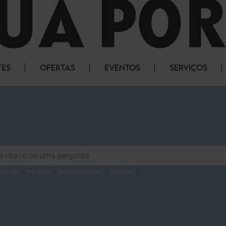
TES
OFERTAS
EVENTOS
SERVIÇOS
rianças
",
"
Horários
",
"
Estacionamento
",
"
Serviços
",