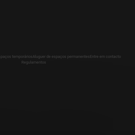
spaços temporários
Aluguer de espaços permanentes
Entre em contacto
Regulamentos