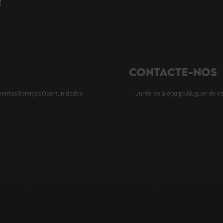
!
CONTACTE-NOS
ventos
Serviços
Oportunidades
Junte-se à equipa
Aluguer de e